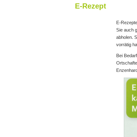
E-Rezept
E-Rezepte
Sie auch 
abholen. 
vorrätig h
Bei Bedar
Ortschafte
Enzenhard
Willkommen in der Sonnen-Apot